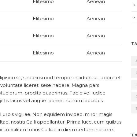
Elitesimo
Aenean
Elitesimo
Aenean
Elitesimo
Aenean
T
Elitesimo
Aenean
pisici elit, sed eiusmod tempor incidunt ut labore et
 voluntate liceret: sese habere. Magna pars
tudiorum, prodita quaerimus. Fabio vel iudice
gittis lacus vel augue laoreet rutrum faucibus.
l urbis vigiliae. Non equidem invideo, miror magis
ltae, nostra Galli appellantur. Prima luce, cum quibus
i concilium totius Galliae in diem certam indicere.
T