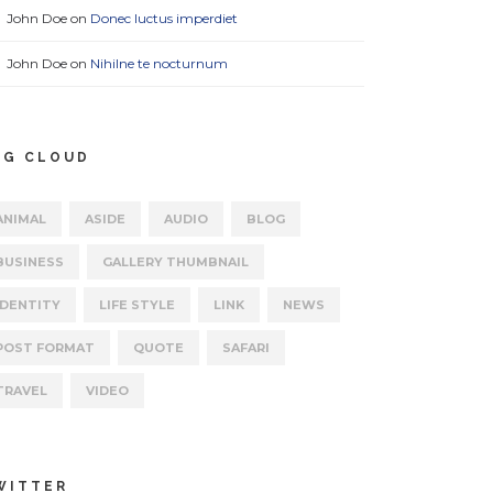
John Doe
on
Donec luctus imperdiet
John Doe
on
Nihilne te nocturnum
AG CLOUD
ANIMAL
ASIDE
AUDIO
BLOG
BUSINESS
GALLERY THUMBNAIL
IDENTITY
LIFE STYLE
LINK
NEWS
POST FORMAT
QUOTE
SAFARI
TRAVEL
VIDEO
WITTER