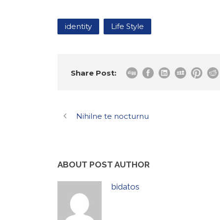
identity
Life Style
Share Post:
Nihilne te nocturnu
ABOUT POST AUTHOR
bidatos