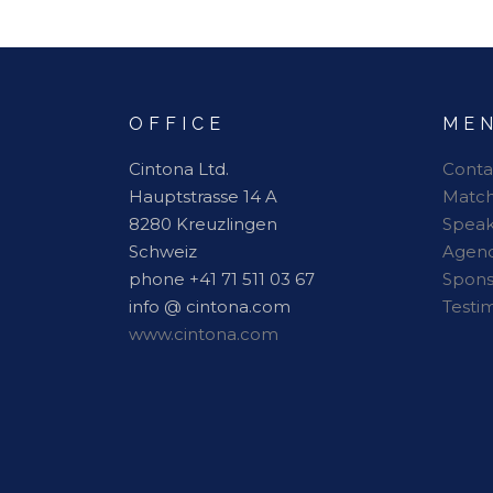
Alternative:
OFFICE
ME
Cintona Ltd.
Conta
Hauptstrasse 14 A
Matc
8280 Kreuzlingen
Speak
Schweiz
Agen
phone +41 71 511 03 67
Spon
info @ cintona.com
Testi
www.cintona.com