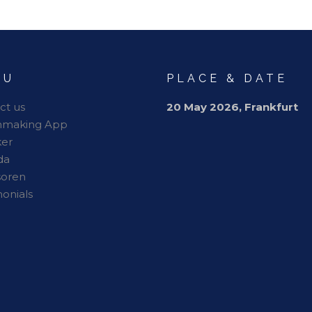
NU
PLACE & DATE
ct us
20 May 2026, Frankfurt
hmaking App
er
da
soren
monials