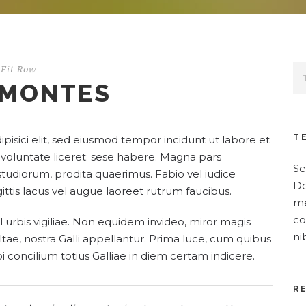
Fit Row
 MONTES
T
pisici elit, sed eiusmod tempor incidunt ut labore et
 voluntate liceret: sese habere. Magna pars
Se
tudiorum, prodita quaerimus. Fabio vel iudice
Do
gittis lacus vel augue laoreet rutrum faucibus.
me
co
l urbis vigiliae. Non equidem invideo, miror magis
ni
ltae, nostra Galli appellantur. Prima luce, cum quibus
i concilium totius Galliae in diem certam indicere.
R