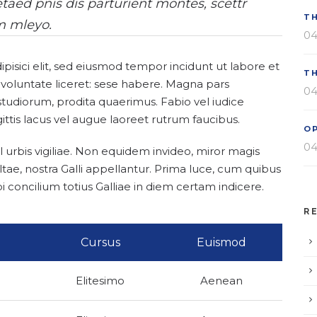
aed pnis dis parturient montes, scettr
T
m mleyo.
04
pisici elit, sed eiusmod tempor incidunt ut labore et
T
 voluntate liceret: sese habere. Magna pars
04
tudiorum, prodita quaerimus. Fabio vel iudice
gittis lacus vel augue laoreet rutrum faucibus.
O
04
l urbis vigiliae. Non equidem invideo, miror magis
ltae, nostra Galli appellantur. Prima luce, cum quibus
i concilium totius Galliae in diem certam indicere.
R
Cursus
Euismod
Elitesimo
Aenean