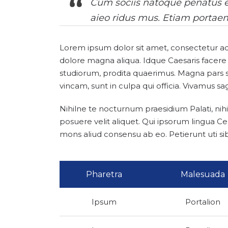
Cum sociis natoque penatus et
aieo ridus mus. Etiam portae
Lorem ipsum dolor sit amet, consectetur adi
dolore magna aliqua. Idque Caesaris facere
studiorum, prodita quaerimus. Magna pars s
vincam, sunt in culpa qui officia. Vivamus sa
Nihilne te nocturnum praesidium Palati, nihi
posuere velit aliquet. Qui ipsorum lingua Ce
mons aliud consensu ab eo. Petierunt uti sib
Pharetra
Malesuada
Ipsum
Portalion