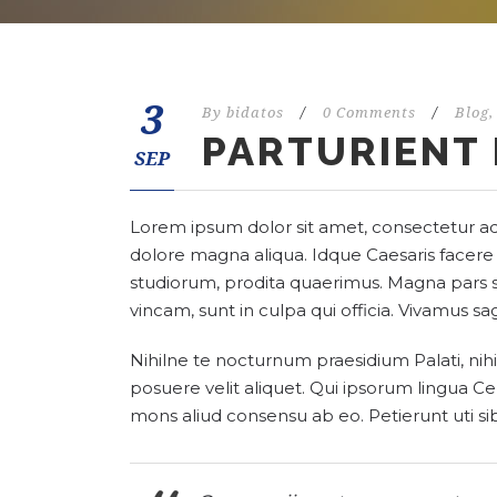
3
By
bidatos
/
0 Comments
/
Blog
,
PARTURIENT
SEP
Lorem ipsum dolor sit amet, consectetur adi
dolore magna aliqua. Idque Caesaris facere
studiorum, prodita quaerimus. Magna pars s
vincam, sunt in culpa qui officia. Vivamus sa
Nihilne te nocturnum praesidium Palati, nihi
posuere velit aliquet. Qui ipsorum lingua Ce
mons aliud consensu ab eo. Petierunt uti sib